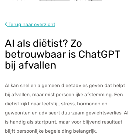
d
r
e
s
Terug naar overzicht
g
e
AI als diëtist? Zo
g
betrouwbaar is ChatGPT
e
v
bij afvallen
e
n
s
AI kan snel en algemeen dieetadvies geven dat helpt
bij afvallen, maar mist persoonlijke afstemming. Een
diëtist kijkt naar leefstijl, stress, hormonen en
gewoonten en adviseert duurzaam gewichtsverlies. AI
is handig als startpunt, maar voor blijvend resultaat
blijft persoonlijke begeleiding belangrijk.