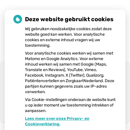
Deze website gebruikt cookies
Lees het hele artikel op:
Gezondheidsnet
Wij gebruiken noodzakelijke cookies zodat deze
Publicatiedatum:
12-01-2026
website goed kan werken. Voor analytische
cookies en externe inhoud vragen wij uw
toestemming.
Voor analytische cookies werken wij samen met
Matomo en Google Analytics. Voor externe
inhoud werken wij samen met Google (Maps,
Translate en Reviews), YouTube, Vimeo,
Facebook, Instagram, X (Twitter), Qualizorg,
Patiëntenvertellen en ZorgkaartNederland. Deze
partijen kunnen gegevens zoals uw IP-adres
U heeft geen toestemming gegeven
verwerken.
voor
externe inhoud
die nodig is om dit
te zien.
Via Cookie-instellingen onderaan de website kunt
u op ieder moment uw toestemming intrekken of
Cookie-instellingen wijzigen
aanpassen.
Lees meer over onze Privacy- en
Ga
Cookieverklaring.
naar