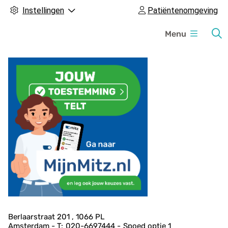
Instellingen
Patiëntenomgeving
H
Menu
o
o
f
d
m
e
n
u
A
Berlaarstraat
201
1066 PL
Amsterdam
020-6697444
Spoed
optie 1