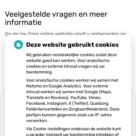
Veelgestelde vragen en meer
informatie
Op de
Uw Zorg online
website vindt u antwoorden op
veelgestelde vragen
, een
handleiding
hoe u de app
Deze website gebruikt cookies
stap voor stap in gebruik kunt nemen en meer
Wij gebruiken noodzakelijke cookies zodat deze
website goed kan werken. Voor analytische
informatie over de app.
cookies en externe inhoud vragen wij uw
toestemming.
Voor analytische cookies werken wij samen met
Matomo en Google Analytics. Voor externe
inhoud werken wij samen met Google (Maps,
Translate en Reviews), YouTube, Vimeo,
Facebook, Instagram, X (Twitter), Qualizorg,
Patiëntenvertellen en ZorgkaartNederland. Deze
partijen kunnen gegevens zoals uw IP-adres
U heeft geen toestemming gegeven
verwerken.
voor
externe inhoud
die nodig is om dit
te zien.
Via Cookie-instellingen onderaan de website kunt
u op ieder moment uw toestemming intrekken of