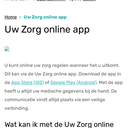
d
r
e
Home
Uw Zorg online app
s
Uw Zorg online app
g
e
g
e
v
e
U kunt online uw zorg regelen wanneer het u uitkomt.
n
Dit kan via de
Uw Zorg online app
. Download de app in
s
de
App Store (iOS)
of
Google Play (Android)
. Met de app
heeft u altijd uw medische gegevens bij de hand. De
communicatie vindt altijd plaats via een veilige
verbinding.
Wat kan ik met de Uw Zorg online