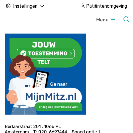
Instellingen
Patiëntenomgeving
H
Menu
o
o
f
d
m
e
n
u
A
Berlaarstraat
201
1066 PL
Amsterdam
020-6697444
Spoed
optie 1