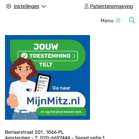
Instellingen
Patiëntenomgeving
H
Menu
o
o
f
d
m
e
n
u
A
Berlaarstraat
201
1066 PL
Amsterdam
020-6697444
Spoed
optie 1