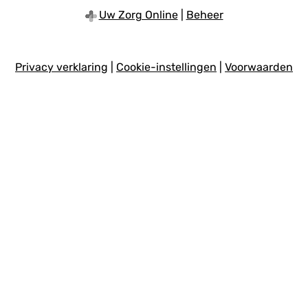
begin
van
Uw Zorg Online
|
Beheer
de
pagin
Privacy verklaring
|
Cookie-instellingen
|
Voorwaarden