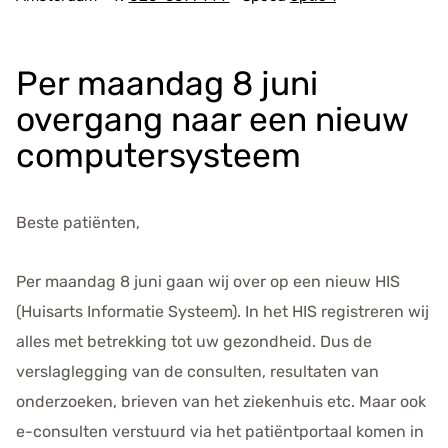
d
r
e
Per maandag 8 juni
s
g
overgang naar een nieuw
e
computersysteem
g
e
v
Beste patiënten,
e
n
s
Per maandag 8 juni gaan wij over op een nieuw HIS
(Huisarts Informatie Systeem). In het HIS registreren wij
alles met betrekking tot uw gezondheid. Dus de
verslaglegging van de consulten, resultaten van
onderzoeken, brieven van het ziekenhuis etc. Maar ook
e-consulten verstuurd via het patiëntportaal komen in