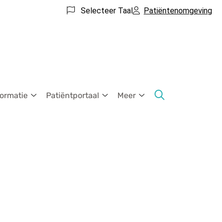
Selecteer Taal
Patiëntenomgeving
formatie
Patiëntportaal
Meer
Praktijkinformatie
Patiëntportaal
Meer
submenu
submenu
submenu