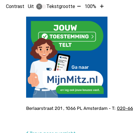
Tekst
Tekst
Contrast
Tekstgrootte
100%
Uit
verkleinen
vergroten
met
met
10%
10%
Hoof
Adresgegevens
Berlaarstraat
201
1066 PL
Amsterdam
020-6