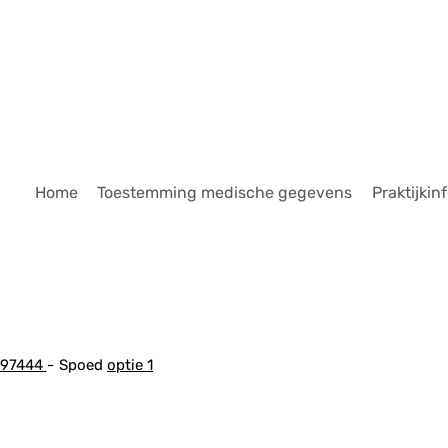
dmenu
Home
Toestemming medische gegevens
Praktijkin
697444
Spoed
optie 1