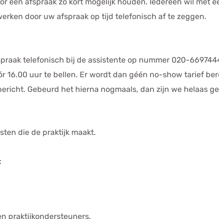
voor een afspraak zo kort mogelijk houden. Iedereen wil met
rken door uw afspraak op tijd telefonisch af te zeggen.
fspraak telefonisch bij de assistente op nummer 020-6697444
óór 16.00 uur te bellen. Er wordt dan géén no-show tarief be
ericht. Gebeurd het hierna nogmaals, dan zijn we helaas g
sten die de praktijk maakt.
:
 en praktijkondersteuners.