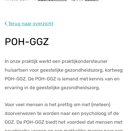
d
r
e
s
Terug naar overzicht
g
e
POH-GGZ
g
e
v
In onze praktijk werkt een praktijkondersteuner
e
huisartsen voor geestelijke gezondheidszorg, kortweg
n
POH-GGZ. De POH-GGZ is iemand met kennis van en
s
ervaring in de geestelijke gezondheidszorg.
Voor veel mensen is het prettig om niet (meteen)
doorverwezen te worden naar een psycholoog of de
GGZ. De POH-GGZ biedt het voordeel dat mensen met
psychische vragen op een makkelijke manier naar een