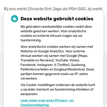
Bij ons werkt Cliviante Sint Jago als POH-GGZ, zij werkt
op woensdag en donderdag.
Deze website gebruikt cookies
Wij gebruiken noodzakelijke cookies zodat deze
Publicatiedatum:
21-07-2021
website goed kan werken. Voor analytische
cookies en externe inhoud vragen wij uw
toestemming.
Voor analytische cookies werken wij samen met
Matomo en Google Analytics. Voor externe
inhoud werken wij samen met Google (Maps,
Translate en Reviews), YouTube, Vimeo,
Facebook, Instagram, X (Twitter), Qualizorg,
Patiëntenvertellen en ZorgkaartNederland. Deze
partijen kunnen gegevens zoals uw IP-adres
U heeft geen toestemming gegeven
verwerken.
voor
externe inhoud
die nodig is om dit
te zien.
Via Cookie-instellingen onderaan de website kunt
u op ieder moment uw toestemming intrekken of
Cookie-instellingen wijzigen
aanpassen.
Lees meer over onze Privacy- en
Ga
Cookieverklaring.
naar