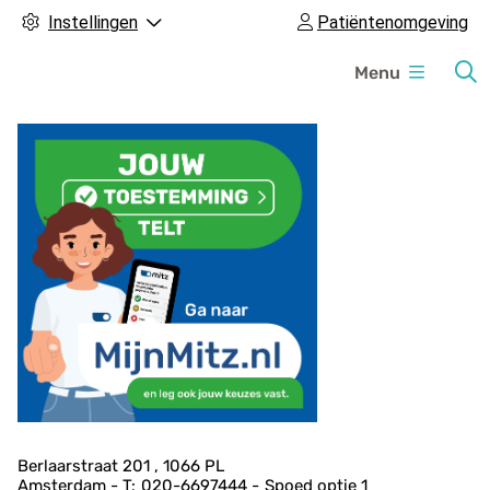
Instellingen
Patiëntenomgeving
H
Menu
o
o
f
d
m
e
n
u
A
Berlaarstraat
201
1066 PL
Amsterdam
020-6697444
Spoed
optie 1