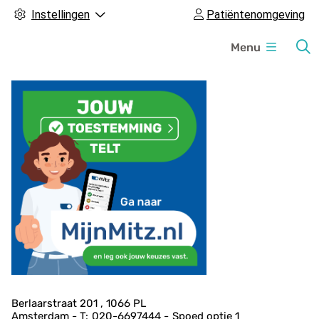
Instellingen
Patiëntenomgeving
H
Menu
o
o
f
d
m
e
n
u
A
Berlaarstraat
201
1066 PL
Amsterdam
020-6697444
Spoed
optie 1