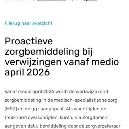
d
r
e
s
Terug naar overzicht
g
e
Proactieve
g
zorgbemiddeling bij
e
v
verwijzingen vanaf medio
e
april 2026
n
s
Vanaf medio april 2026 wordt de werkwijze rond
zorgbemiddeling in de medisch-specialistische zorg
(MSZ) en de ggz aangepast. Als wachttijden de
treeknorm overschrijden, kunt u via Zorgdomein
aangeven dat u bemiddeling door de zorgverzekeraar